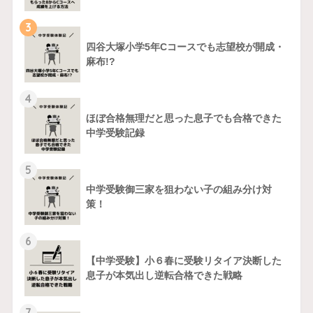
3
四谷大塚小学5年Cコースでも志望校が開成・
麻布!?
4
ほぼ合格無理だと思った息子でも合格できた
中学受験記録
5
中学受験御三家を狙わない子の組み分け対
策！
6
【中学受験】小６春に受験リタイア決断した
息子が本気出し逆転合格できた戦略
7