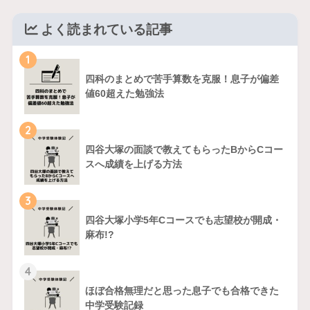
よく読まれている記事
1
四科のまとめで苦手算数を克服！息子が偏差
値60超えた勉強法
2
四谷大塚の面談で教えてもらったBからCコー
スへ成績を上げる方法
3
四谷大塚小学5年Cコースでも志望校が開成・
麻布!?
4
ほぼ合格無理だと思った息子でも合格できた
中学受験記録