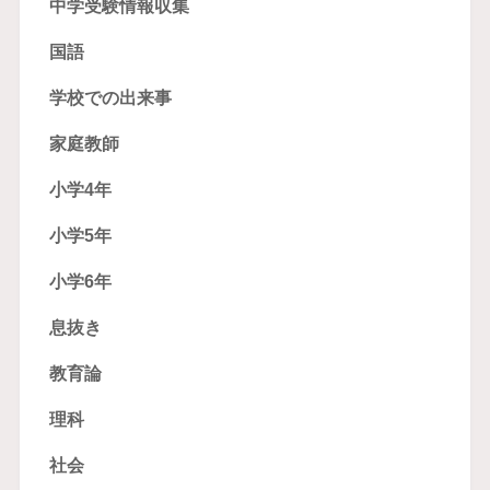
中学受験情報収集
国語
学校での出来事
家庭教師
小学4年
小学5年
小学6年
息抜き
教育論
理科
社会