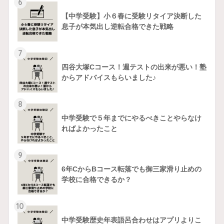
6
【中学受験】小６春に受験リタイア決断した
息子が本気出し逆転合格できた戦略
7
四谷大塚Cコース！週テストの出来が悪い！塾
からアドバイスもらいました♪
8
中学受験で５年までにやるべきことやらなけ
ればよかったこと
9
6年CからBコース転落でも御三家滑り止めの
学校に合格できるか？
10
中学受験歴史年表語呂合わせはアプリよりこ