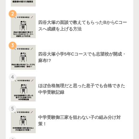
2
四谷大塚の面談で教えてもらったBからCコー
スへ成績を上げる方法
3
四谷大塚小学5年Cコースでも志望校が開成・
麻布!?
4
ほぼ合格無理だと思った息子でも合格できた
中学受験記録
5
中学受験御三家を狙わない子の組み分け対
策！