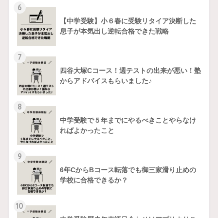
6
【中学受験】小６春に受験リタイア決断した
息子が本気出し逆転合格できた戦略
7
四谷大塚Cコース！週テストの出来が悪い！塾
からアドバイスもらいました♪
8
中学受験で５年までにやるべきことやらなけ
ればよかったこと
9
6年CからBコース転落でも御三家滑り止めの
学校に合格できるか？
10