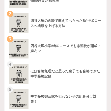
値60超えた勉強法
2
四谷大塚の面談で教えてもらったBからCコー
スへ成績を上げる方法
3
四谷大塚小学5年Cコースでも志望校が開成・
麻布!?
4
ほぼ合格無理だと思った息子でも合格できた
中学受験記録
5
中学受験御三家を狙わない子の組み分け対
策！