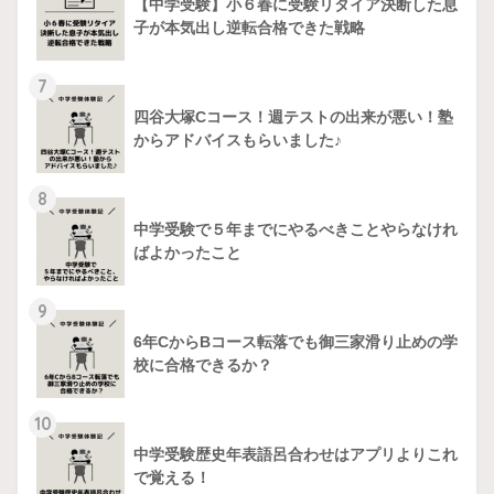
【中学受験】小６春に受験リタイア決断した息
子が本気出し逆転合格できた戦略
7
四谷大塚Cコース！週テストの出来が悪い！塾
からアドバイスもらいました♪
8
中学受験で５年までにやるべきことやらなけれ
ばよかったこと
9
6年CからBコース転落でも御三家滑り止めの学
校に合格できるか？
10
中学受験歴史年表語呂合わせはアプリよりこれ
で覚える！