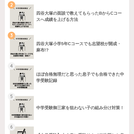
2
四谷大塚の面談で教えてもらったBからCコー
スへ成績を上げる方法
3
四谷大塚小学5年Cコースでも志望校が開成・
麻布!?
4
ほぼ合格無理だと思った息子でも合格できた中
学受験記録
5
中学受験御三家を狙わない子の組み分け対策！
6