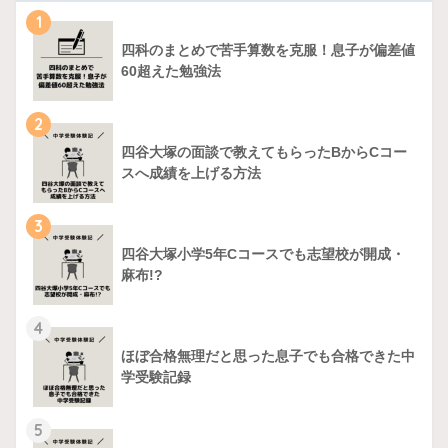
1
四科のまとめで苦手算数を克服！息子が偏差値
60超えた勉強法
2
四谷大塚の面談で教えてもらったBからCコー
スへ成績を上げる方法
3
四谷大塚小学5年Cコースでも志望校が開成・
麻布!?
4
ほぼ合格無理だと思った息子でも合格できた中
学受験記録
5