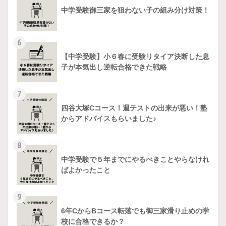
中学受験御三家を狙わない子の組み分け対策！
6
【中学受験】小６春に受験リタイア決断した息
子が本気出し逆転合格できた戦略
7
四谷大塚Cコース！週テストの出来が悪い！塾
からアドバイスもらいました♪
8
中学受験で５年までにやるべきことやらなけれ
ばよかったこと
9
6年CからBコース転落でも御三家滑り止めの学
校に合格できるか？